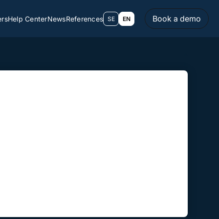
Book a demo
ers
Help Center
News
References
SE
EN