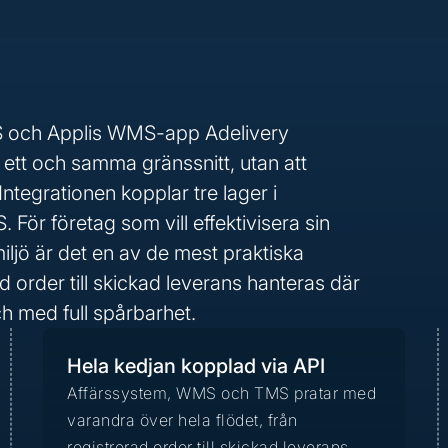
S och Applis WMS-app Adelivery
 i ett och samma gränssnitt, utan att
tegrationen kopplar tre lager i
ör företag som vill effektivisera sin
iljö är det en av de mest praktiska
d order till skickad leverans hanteras där
h med full spårbarhet.
Hela kedjan kopplad via API
Affärssystem, WMS och TMS pratar med
varandra över hela flödet, från
registrerad order till skickad leverans.