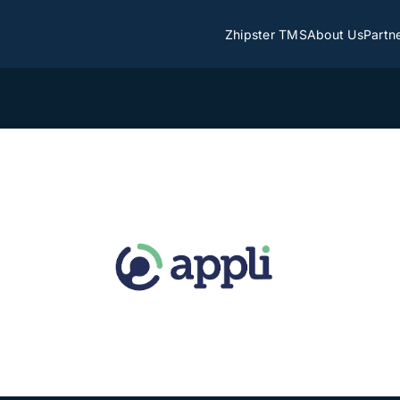
Zhipster TMS
About Us
Partn