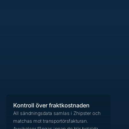
Kontroll över fraktkostnaden
All sändningsdata samlas i Zhipster och
matchas mot transportörsfakturan.
Avvikelser fångas innan de blir betalda.