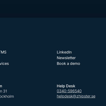
 TMS
LinkedIn
Newsletter
vices
Book a demo
m
Help Desk
0340-596540
an 31
helpdesk@zhipster.se
tockholm