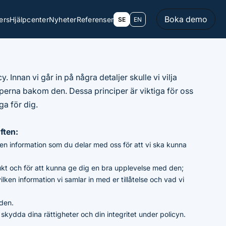
Boka demo
ers
Hjälpcenter
Nyheter
Referenser
SE
EN
y. Innan vi går in på några detaljer skulle vi vilja
perna bakom den. Dessa principer är viktiga för oss
ga för dig.
ften:
den information som du delar med oss för att vi ska kunna
kt och för att kunna ge dig en bra upplevelse med den;
vilken information vi samlar in med er tillåtelse och vad vi
 den.
 skydda dina rättigheter och din integritet under policyn.