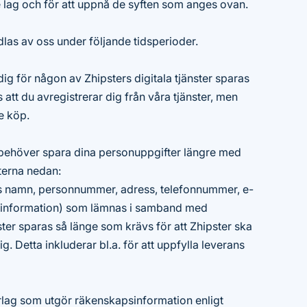
de lag och för att uppnå de syften som anges ovan.
las av oss under följande tidsperioder.
ig för någon av Zhipsters digitala tjänster sparas
s att du avregistrerar dig från våra tjänster, men
ste köp.
i behöver spara dina personuppgifter längre med
terna nedan:
s namn, personnummer, adress, telefonnummer, e-
nsinformation) som lämnas i samband med
ster sparas så länge som krävs för att Zhipster ska
g. Detta inkluderar bl.a. för att uppfylla leverans
rlag som utgör räkenskapsinformation enligt