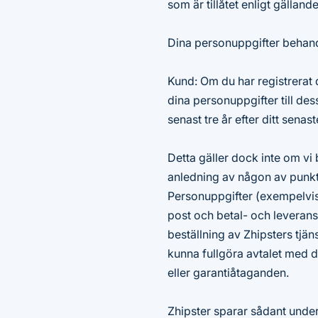
som är tillåtet enligt gällan
Dina personuppgifter behand
Kund: Om du har registrerat d
dina personuppgifter till des
senast tre år efter ditt sena
Detta gäller dock inte om v
anledning av någon av punk
Personuppgifter (exempelvi
post och betal- och levera
beställning av Zhipsters tjän
kunna fullgöra avtalet med di
eller garantiåtaganden.
Zhipster sparar sådant unde