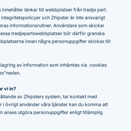
innehåller länkar till webbplatser från tredje part.
ntegritetspolicyer och Zhipster är inte ansvarigt
deras informationsrutiner. Användare som skickar
 dessa tredjepartswebbplatser bör därför granska
bbplatserna innan några personuppgifter skickas till
h lagring av information som inhämtas via cookies
ies”nedan.
r vi in?
hållande av Zhipsters system, tar kontakt med
er i övrigt använder våra tjänster kan du komma att
om anses utgöra personuppgifter enligt tillämplig