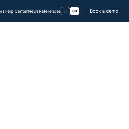
Book a demo
ers
Help Center
News
References
SE
EN