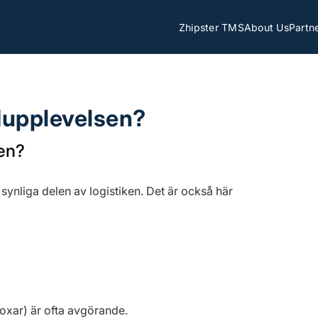
Zhipster TMS
About Us
Partn
dupplevelsen?
sen?
t synliga delen av logistiken. Det är också här
boxar) är ofta avgörande.