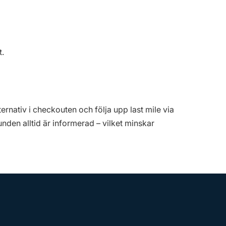
t.
rnativ i checkouten och följa upp last mile via
unden alltid är informerad – vilket minskar