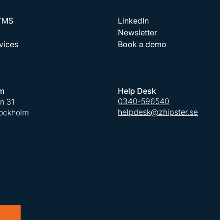
 TMS
LinkedIn
Newsletter
vices
Book a demo
m
Help Desk
0340-596540
an 31
helpdesk@zhipster.se
tockholm