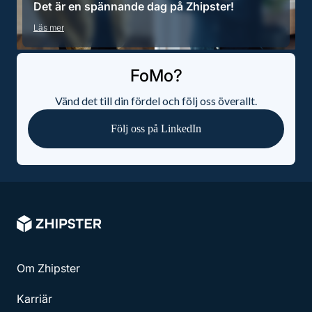
Det är en spännande dag på Zhipster!
Läs mer
FoMo?
Vänd det till din fördel och följ oss överallt.
Följ oss på LinkedIn
Om Zhipster
Karriär