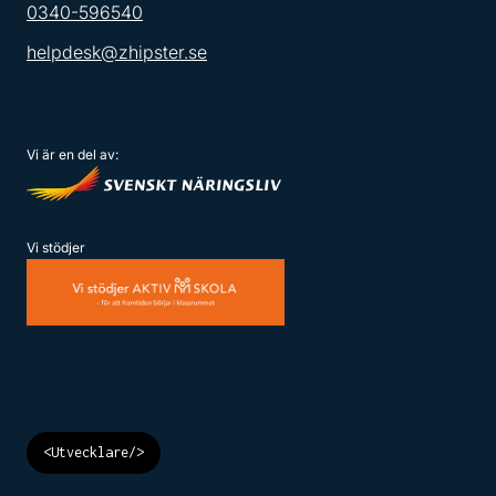
0340-596540
helpdesk@zhipster.se
Vi är en del av:
Vi stödjer
<Utvecklare/>