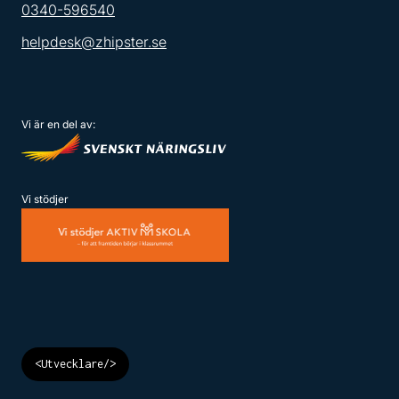
0340-596540
helpdesk@zhipster.se
Vi är en del av:
Vi stödjer
<Utvecklare/>