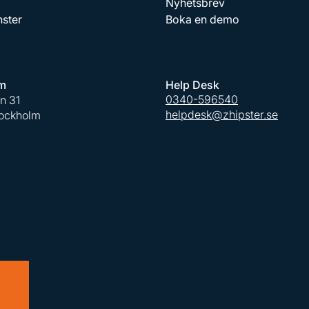
Nyhetsbrev
nster
Boka en demo
m
Help Desk
0340-596540
an 31
helpdesk@zhipster.se
tockholm