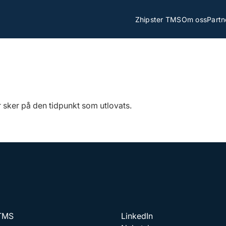
Zhipster TMS
Om oss
Partn
r sker på den tidpunkt som utlovats.
 TMS
LinkedIn