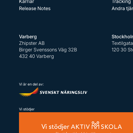
Karriär
Tracking
Release Notes
Andra tjä
Varberg
Stockhol
Zhipster AB
Textilgat
Birger Svenssons Väg 32B
120 30 S
432 40 Varberg
Vi är en del av:
Vi stödjer