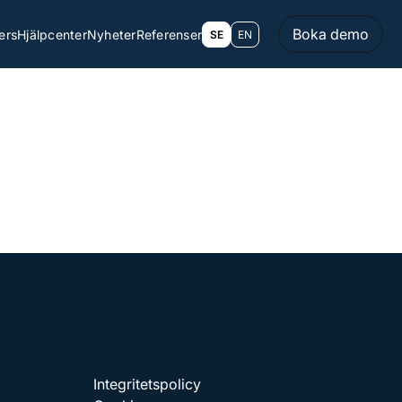
Boka demo
ers
Hjälpcenter
Nyheter
Referenser
SE
EN
Integritetspolicy