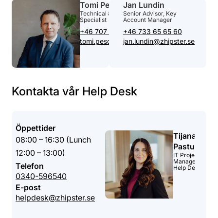
Tomi Pesonen
Jan Lundin
Technical & Integration Sales
Senior Advisor, Key
Specialist
Account Manager
+46 707 27 04 32
+46 733 65 65 60
tomi.pesonen@zhipster.se
jan.lundin@zhipster.se
Kontakta vår Help Desk
Öppettider
Tijana
08:00 – 16:30 (Lunch
Pastuhovic
12:00 – 13:00)
IT Project
Manager &
Telefon
Help Desk
0340-596540
E-post
helpdesk@zhipster.se