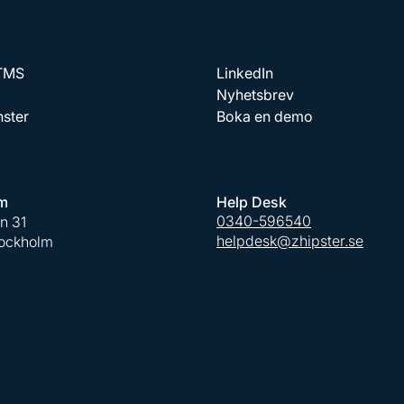
 TMS
LinkedIn
Nyhetsbrev
nster
Boka en demo
m
Help Desk
0340-596540
an 31
helpdesk@zhipster.se
tockholm