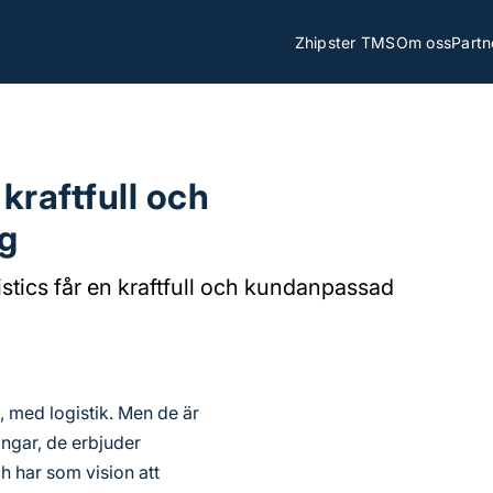
Zhipster TMS
Om oss
Partn
kraftfull och
g
istics får en kraftfull och kundanpassad
 med logistik. Men de är
ngar, de erbjuder
h har som vision att