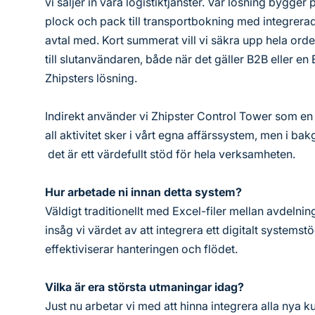
vi säljer in våra logistiktjänster. Vår lösning bygger p
plock och pack till transportbokning med integrerad
avtal med. Kort summerat vill vi säkra upp hela ord
till slutanvändaren, både när det gäller B2B eller en
Zhipsters lösning.
Indirekt använder vi Zhipster Control Tower som en 
all aktivitet sker i vårt egna affärssystem, men i 
det är ett värdefullt stöd för hela verksamheten.
Hur arbetade ni innan detta system?
Väldigt traditionellt med Excel-filer mellan avdelni
insåg vi värdet av att integrera ett digitalt systemst
effektiviserar hanteringen och flödet.
Vilka är era största utmaningar idag?
Just nu arbetar vi med att hinna integrera alla nya