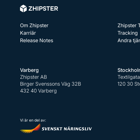
Om Zhipster
Zhipster
Karriär
Tracking
Release Notes
Andra tjä
Varberg
Stockhol
Zhipster AB
Textilgat
Birger Svenssons Väg 32B
120 30 S
432 40 Varberg
Vi är en del av: