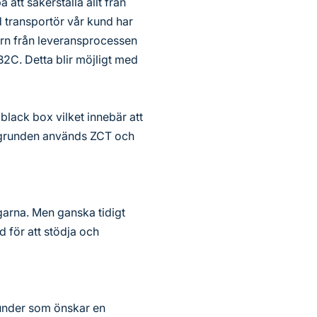
å att säkerställa allt från
 transportör vår kund har
ern från leveransprocessen
 B2C. Detta blir möjligt med
black box vilket innebär att
bakgrunden används ZCT och
ngarna. Men ganska tidigt
öd för att stödja och
 kunder som önskar en