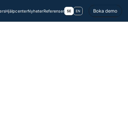
Boka demo
ers
Hjälpcenter
Nyheter
Referenser
SE
EN