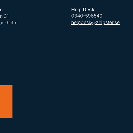
m
Help Desk
0340-596540
an 31
helpdesk@zhipster.se
tockholm