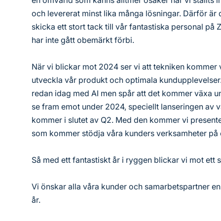
en omvärld som känns alltmer osäker har vi ställts
och levererat minst lika många lösningar. Därför är d
skicka ett stort tack till vår fantastiska personal på
har inte gått obemärkt förbi.
När vi blickar mot 2024 ser vi att tekniken kommer va
utveckla vår produkt och optimala kundupplevelser. 
redan idag med AI men spår att det kommer växa und
se fram emot under 2024, speciellt lanseringen av
kommer i slutet av Q2. Med den kommer vi presente
som kommer stödja våra kunders verksamheter på ett
Så med ett fantastiskt år i ryggen blickar vi mot et
Vi önskar alla våra kunder och samarbetspartner en r
år.