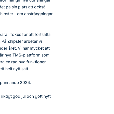
 inför många nya utmaningar
et på sin plats att också
 Zhipster - era ansträngningar
ra i fokus för att fortsätta
På Zhipster arbetar vi
er året. Vi har mycket att
 vår nya TMS-plattform som
ra en rad nya funktioner
 helt nytt sätt.
t spännande 2024.
iktigt god jul och gott nytt