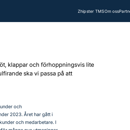
Zhipster TMS
Om oss
Partn
öt, klappar och förhoppningsvis lite
lfirande ska vi passa på att
a kunder och
der 2023. Året har gått i
 kunder och medarbetare. I