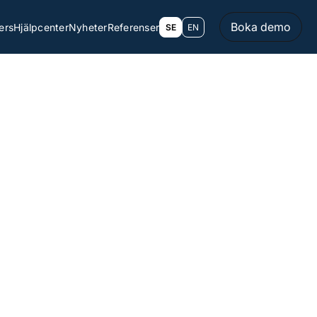
Boka demo
ers
Hjälpcenter
Nyheter
Referenser
SE
EN