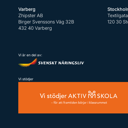
Varberg
Stockhol
Zhipster AB
Textilgat
Birger Svenssons Väg 32B
120 30 S
432 40 Varberg
Vi är en del av:
Vi stödjer