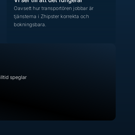
Vi ser till att det fungerar
Oavsett hur transportören jobbar är
tjänsterna i Zhipster korrekta och
bokningsbara.
alltid speglar