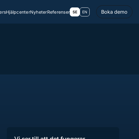
Boka demo
ers
Hjälpcenter
Nyheter
Referenser
SE
EN