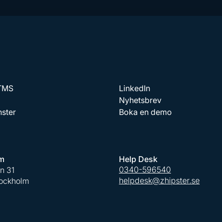
 TMS
LinkedIn
Nyhetsbrev
nster
Boka en demo
m
Help Desk
0340-596540
an 31
helpdesk@zhipster.se
tockholm