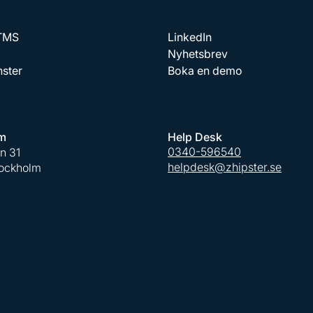
 TMS
LinkedIn
Nyhetsbrev
nster
Boka en demo
m
Help Desk
0340-596540
an 31
helpdesk@zhipster.se
tockholm