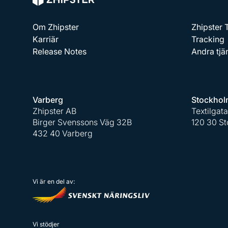
Om Zhipster
Zhipster
Karriär
Tracking
Release Notes
Andra tjä
Varberg
Stockhol
Zhipster AB
Textilgat
Birger Svenssons Väg 32B
120 30 S
432 40 Varberg
Vi är en del av:
Vi stödjer