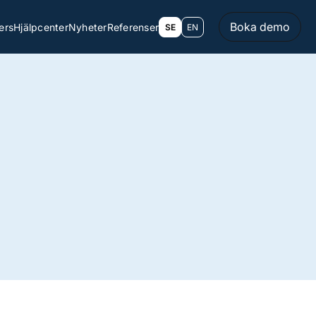
Boka demo
ers
Hjälpcenter
Nyheter
Referenser
SE
EN