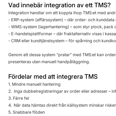
Vad innebär integration av ett TMS?
Integration handlar om att koppla ihop TMS:et med andra
- ERP-system (affärssystem) – där order- och kunddata 
- WMS-system (lagerhantering) – som styr plock, pack o
- E-handelsplattformar – där fraktalternativ visas i kassa
- CRM eller kundtjänstsystem – för spårning och kundk
Genom att dessa system “pratar” med TMS:et kan orderda
presenteras utan manuell handpåläggning.
Fördelar med att integrera TMS
1. Mindre manuell hantering
2. Inga dubbelregistreringar av order eller adresser – i
3. Färre fel
4. När data hämtas direkt från källsystem minskar risken 
5. Snabbare flöden