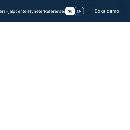
Boka demo
ers
Hjälpcenter
Nyheter
Referenser
SE
EN