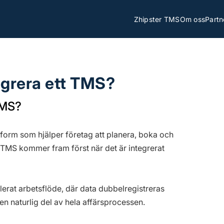
Zhipster TMS
Om oss
Partn
tegrera ett TMS?
 TMS?
form som hjälper företag att planera, boka och
tt TMS kommer fram först när det är integrerat
solerat arbetsflöde, där data dubbelregistreras
 en naturlig del av hela affärsprocessen.