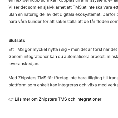
en flexibel hubb som kan kopplas till affärssystem, e-ha
Vi ser det som en självklarhet att TMS:et inte ska vara 
utan en naturlig del av det digitala ekosystemet. Därför 
nära våra kunder för att säkerställa att de får flöden som
Slutsats
Ett TMS gör mycket nytta i sig – men det är först när det
Genom integrationer kan du automatisera arbetet, minska
leveranskedjan.
Med Zhipsters TMS får företag inte bara tillgång till tran
plattform som enkelt kan integreras och växa med verk
👉 Läs mer om Zhipsters TMS och integrationer