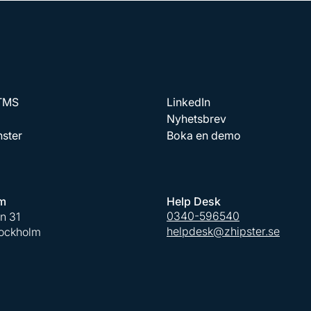
 TMS
LinkedIn
Nyhetsbrev
nster
Boka en demo
m
Help Desk
0340-596540
an 31
helpdesk@zhipster.se
tockholm