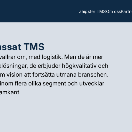
Zhipster TMS
Om oss
Partn
assat TMS
allrar om, med logistik. Men de är mer
klösningar, de erbjuder högkvalitativ och
m vision att fortsätta utmana branschen.
inom flera olika segment och utvecklar
ramkant.