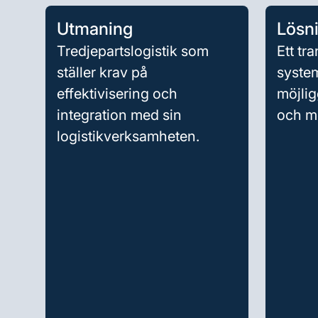
Utmaning
Lösn
Tredjepartslogistik som
Ett tr
ställer krav på
syste
effektivisering och
möjlig
integration med sin
och me
logistikverksamheten.