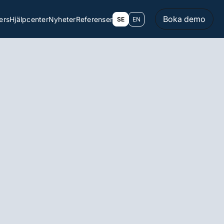
Boka demo
ers
Hjälpcenter
Nyheter
Referenser
SE
EN