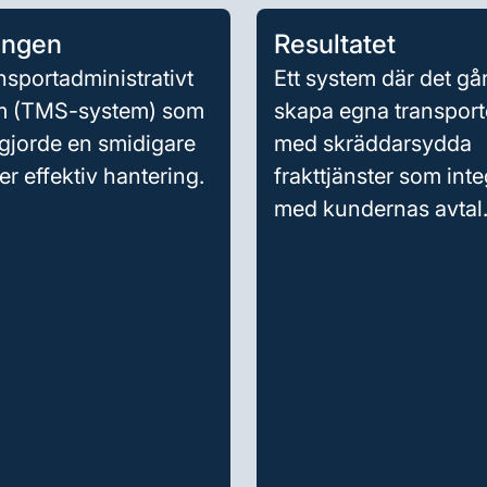
ingen
Resultatet
ansportadministrativt
Ett system där det går
m (TMS-system) som
skapa egna transport
gjorde en smidigare
med skräddarsydda
r effektiv hantering.
frakttjänster som int
med kundernas avtal