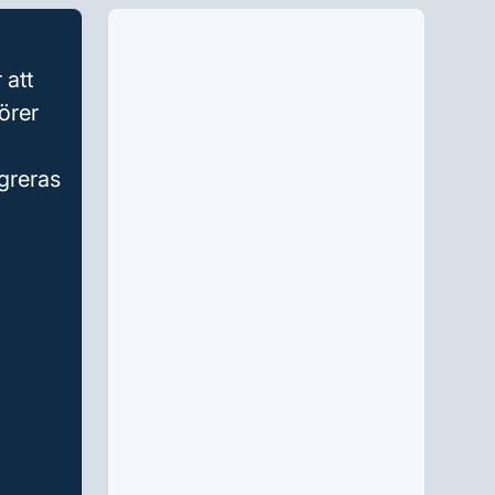
 att
örer
egreras
.