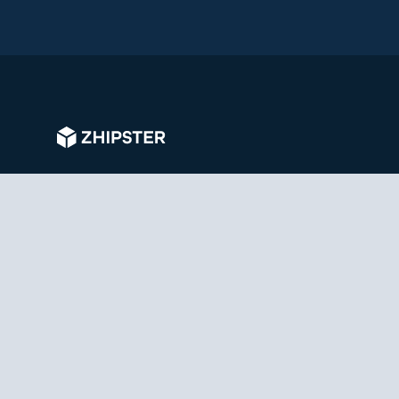
Om Zhipster
Zhipster
Karriär
Tracking
Release Notes
Andra tjä
Varberg
Stockhol
Zhipster AB
Textilgat
Birger Svenssons Väg 32B
120 30 S
432 40 Varberg