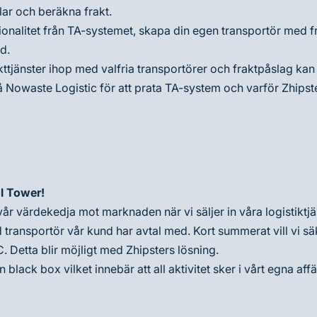
lar och beräkna frakt.
ionalitet från TA-systemet, skapa din egen transportör med fr
d.
ttjänster ihop med valfria transportörer och fraktpåslag kan
 Nowaste Logistic för att prata TA-system och varför Zhipst
ol Tower!
vår värdekedja mot marknaden när vi säljer in våra logistiktjän
 transportör vår kund har avtal med. Kort summerat vill vi sä
. Detta blir möjligt med Zhipsters lösning.
n black box vilket innebär att all aktivitet sker i vårt egna